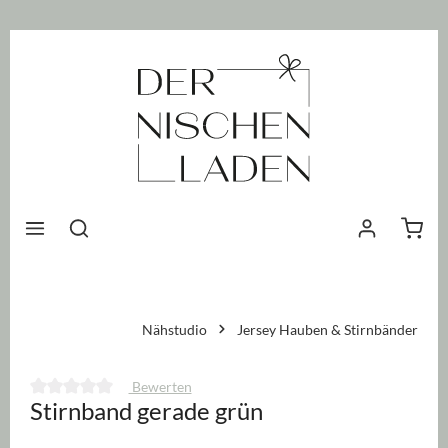
nhalt springen
Waren
Nähstudio
Jersey Hauben & Stirnbänder
Bewerten
Stirnband gerade grün
Durchschnittliche Bewertung von 0 von 5 Sternen