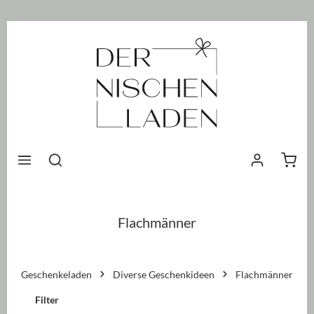
nhalt springen
Waren
Flachmänner
Geschenkeladen
Diverse Geschenkideen
Flachmänner
Filter