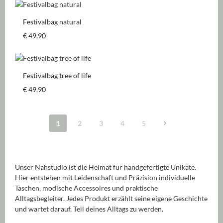
Festivalbag natural
Regulärer Preis:
€ 49,90
Festivalbag tree of life
Regulärer Preis:
€ 49,90
1
2
3
4
5
Seite
Seite
Seite
Seite
Seite
Unser Nähstudio ist die Heimat für handgefertigte Unikate.
Hier entstehen mit Leidenschaft und Präzision individuelle
Taschen, modische Accessoires und praktische
Alltagsbegleiter. Jedes Produkt erzählt seine eigene Geschichte
und wartet darauf, Teil deines Alltags zu werden.