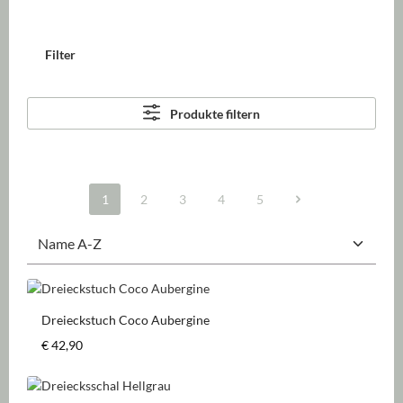
Filter
Produkte filtern
1
2
3
4
5
Seite
Seite
Seite
Seite
Seite
Dreieckstuch Coco Aubergine
Regulärer Preis:
€ 42,90