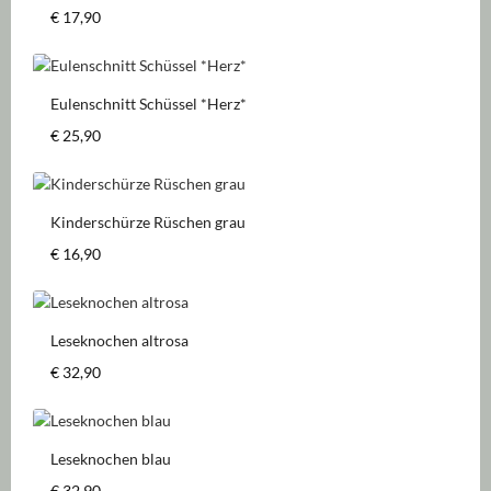
Regulärer Preis:
€ 17,90
Eulenschnitt Schüssel *Herz*
Regulärer Preis:
€ 25,90
Kinderschürze Rüschen grau
Regulärer Preis:
€ 16,90
Leseknochen altrosa
Regulärer Preis:
€ 32,90
Leseknochen blau
Regulärer Preis:
€ 32,90