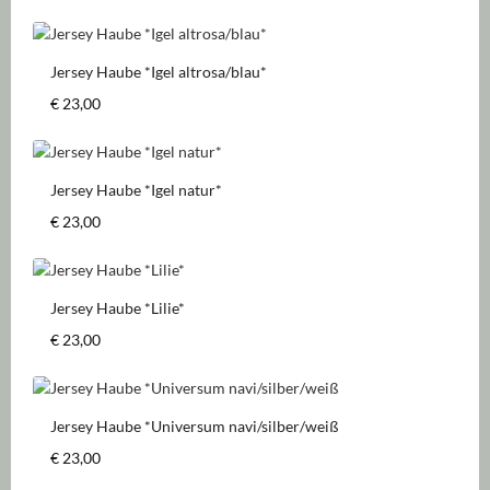
Jersey Haube *Igel altrosa/blau*
Regulärer Preis:
€ 23,00
Jersey Haube *Igel natur*
Regulärer Preis:
€ 23,00
Jersey Haube *Lilie*
Regulärer Preis:
€ 23,00
Jersey Haube *Universum navi/silber/weiß
Regulärer Preis:
€ 23,00