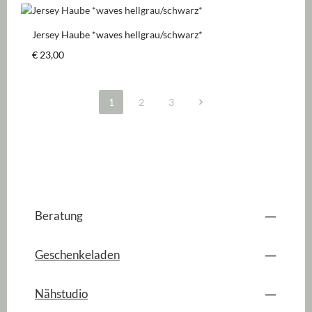
Jersey Haube *waves hellgrau/schwarz*
Regulärer Preis:
€ 23,00
1
2
3
Seite
Seite
Seite
Beratung
Geschenkeladen
Nähstudio