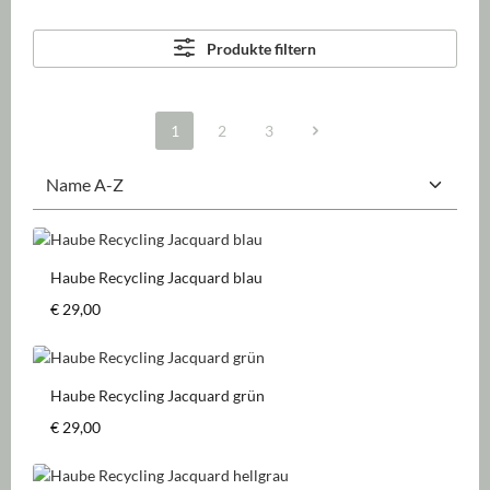
Produkte filtern
1
2
3
Seite
Seite
Seite
Haube Recycling Jacquard blau
Regulärer Preis:
€ 29,00
Haube Recycling Jacquard grün
Regulärer Preis:
€ 29,00