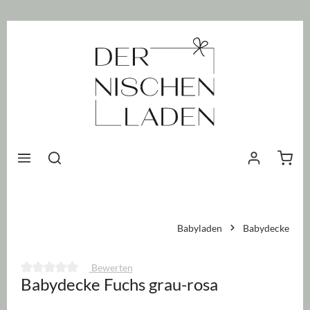
nhalt springen
Waren
Babyladen
Babydecke
Bewerten
Babydecke Fuchs grau-rosa
Durchschnittliche Bewertung von 0 von 5 Sternen