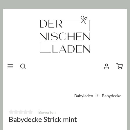
nhalt springen
Waren
Babyladen
Babydecke
Bewerten
Babydecke Strick mint
Durchschnittliche Bewertung von 0 von 5 Sternen