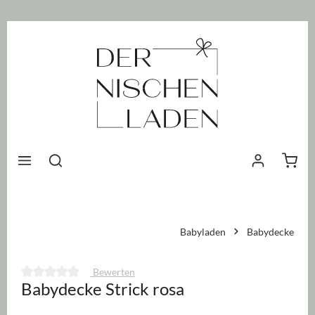
nhalt springen
Waren
Babyladen
Babydecke
Bewerten
Babydecke Strick rosa
Durchschnittliche Bewertung von 0 von 5 Sternen