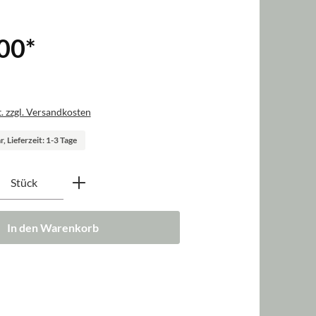
,00
*
. zzgl. Versandkosten
, Lieferzeit: 1-3 Tage
nzahl: Gib den gewünschten Wert ein oder b
Stück
In den Warenkorb