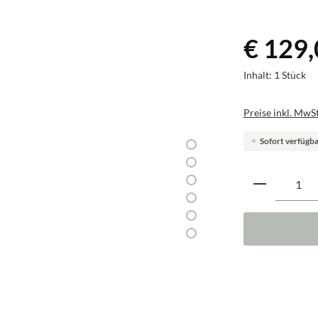
€ 129
Inhalt:
1 Stück
Preise inkl. MwSt
Sofort verfügbar
Produkt A