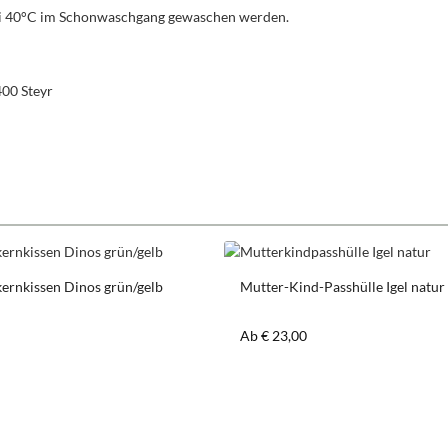
bei 40°C im Schonwaschgang gewaschen werden.
400 Steyr
ernkissen Dinos grün/gelb
Mutter-Kind-Passhülle Igel natur
er Preis:
Regulärer Preis:
Ab
€ 23,00
odukt Anzahl: Gib den gewünschten Wert ein
Stück