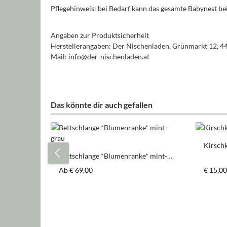
Pflegehinweis: bei Bedarf kann das gesamte Babynest 
Angaben zur Produktsicherheit
Herstellerangaben: Der Nischenladen, Grünmarkt 12, 4
Mail: info@der-nischenladen.at
Das könnte dir auch gefallen
Produktgalerie überspringen
Kirschk
Bettschlange *Blumenranke* mint-
grau
Regulärer Preis:
Regulär
Ab
€ 69,00
€ 15,00
Pr