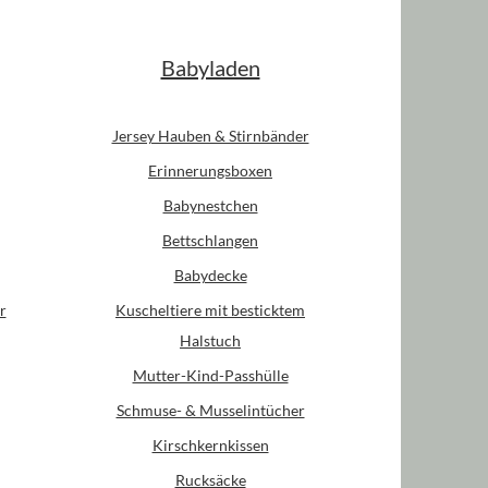
Babyladen
Jersey Hauben & Stirnbänder
Erinnerungsboxen
Babynestchen
Bettschlangen
Babydecke
r
Kuscheltiere mit besticktem
Halstuch
Mutter-Kind-Passhülle
Schmuse- & Musselintücher
Kirschkernkissen
Rucksäcke