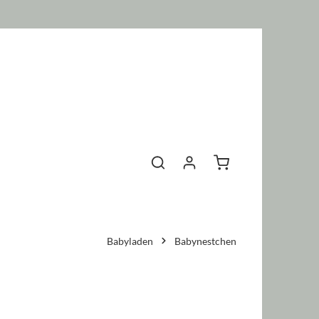
Warenkorb enthält 0 P
Babyladen
Babynestchen