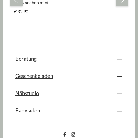
Leseknochen mint
Le
Regulärer Preis:
Re
€ 32,90
€ 
Beratung
Geschenkeladen
Nähstudio
Babyladen