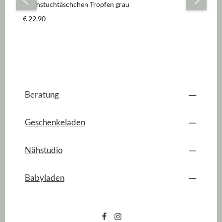
Wachstuchtäschchen Tropfen grau
Ta
Regulärer Preis:
Re
€ 22,90
€ 
Beratung
Geschenkeladen
Nähstudio
Babyladen