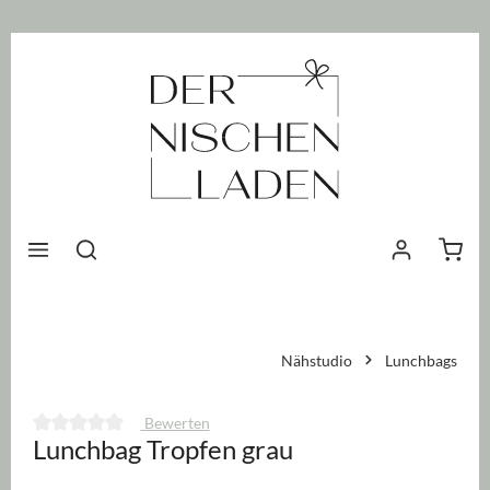
nhalt springen
Waren
Nähstudio
Lunchbags
Bewerten
Lunchbag Tropfen grau
Durchschnittliche Bewertung von 0 von 5 Sternen