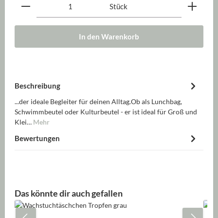
Produkt Anzahl: Gib den gewünschten Wert ein oder be
Stück
In den Warenkorb
Beschreibung
...der ideale Begleiter für deinen Alltag.Ob als Lunchbag,
Schwimmbeutel oder Kulturbeutel - er ist ideal für Groß und
Klei…
Mehr
Bewertungen
Produktgalerie überspringen
Das könnte dir auch gefallen