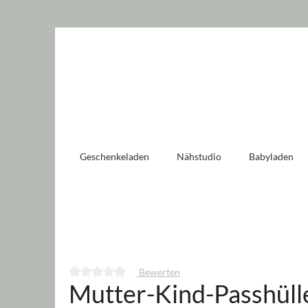
 springen
Zur Hauptnavigation springen
Geschenkeladen
Nähstudio
Babyladen
Bewerten
Mutter-Kind-Passhüll
Durchschnittliche Bewertung von 0 von 5 Sternen