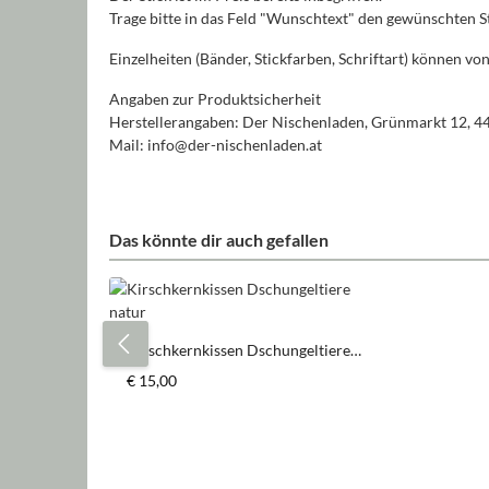
Trage bitte in das Feld "Wunschtext" den gewünschten St
Einzelheiten (Bänder, Stickfarben, Schriftart) können 
Angaben zur Produktsicherheit
Herstellerangaben: Der Nischenladen, Grünmarkt 12, 4
Mail: info@der-nischenladen.at
Das könnte dir auch gefallen
Produktgalerie überspringen
Kirschkernkissen Dschungeltiere
natur
Regulärer Preis:
€ 15,00
Produkt Anzahl: Gib den gewün
Stück