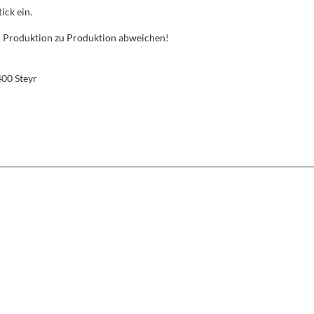
ick ein.
von Produktion zu Produktion abweichen!
400 Steyr
schten Wert ein oder benutze die Schaltfl