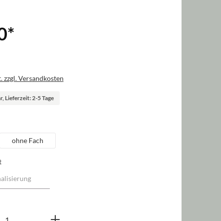
0
*
. zzgl. Versandkosten
, Lieferzeit: 2-5 Tage
swählen
ohne Fach
t
nzahl: Gib den gewünschten Wert ein oder b