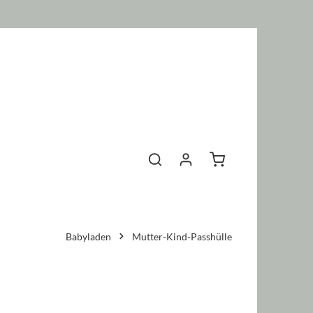
Warenkorb enthält 0 P
Babyladen
Mutter-Kind-Passhülle