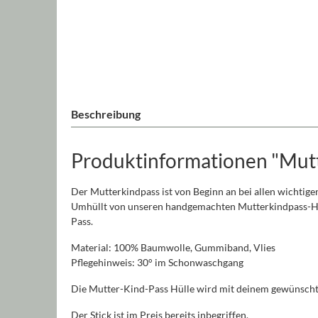
Beschreibung
Produktinformationen "Mutt
Der Mutterkindpass ist von Beginn an bei allen wichtige
Umhüllt von unseren handgemachten Mutterkindpass-Hülle
Pass.
Material: 100% Baumwolle, Gummiband, Vlies
Pflegehinweis: 30° im Schonwaschgang
Die Mutter-Kind-Pass Hülle wird mit deinem gewünschten
Der Stick ist im Preis bereits inbegriffen.