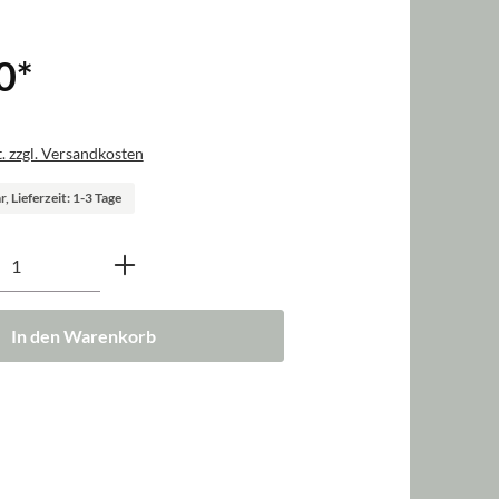
0
*
. zzgl. Versandkosten
, Lieferzeit: 1-3 Tage
nzahl: Gib den gewünschten Wert ein oder b
In den Warenkorb