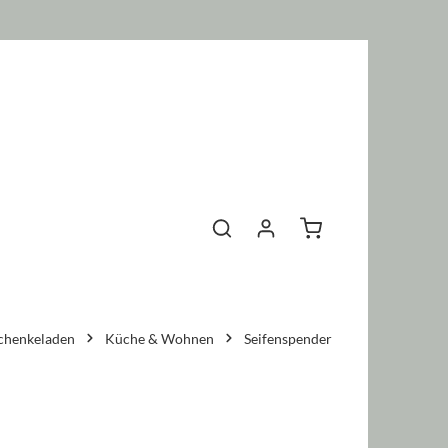
Warenkorb enthält 0 P
chenkeladen
Küche & Wohnen
Seifenspender