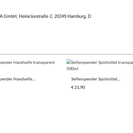
A GmbH,
Heinickestraße 2,
20249 Hamburg, D
spender Handseife
Seifenspender Spülmittel
arent 250ml
transparent 500ml
er Preis:
Regulärer Preis:
€ 21,90
schten Wert ein oder benutze die Schaltfl
odukt Anzahl: Gib den gewünschten Wert ein
Produkt Anzahl: G