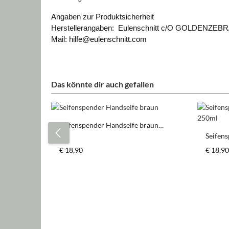
Angaben zur Produktsicherheit
Herstellerangaben:
Eulenschnitt
c/O GOLDENZEBR
Mail: hilfe@eulenschnitt.com
Das könnte dir auch gefallen
Produktgalerie überspringen
Seifenspender Handseife braun
250ml
Seifen
transp
Regulärer Preis:
Regulär
€ 18,90
€ 18,90
Produkt Anzahl: Gib den gewün
Pr