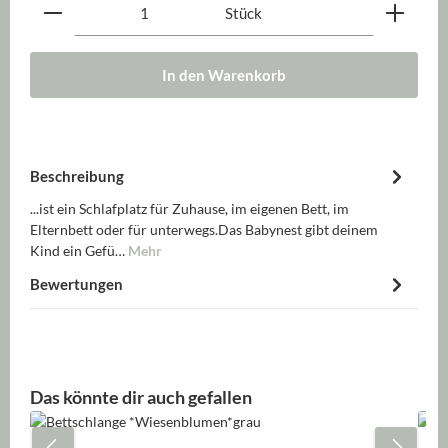
Produkt Anzahl: Gib den gewünschten Wert ein oder be
Stück
In den Warenkorb
Beschreibung
...ist ein Schlafplatz für Zuhause, im eigenen Bett, im
Elternbett oder für unterwegs.Das Babynest gibt deinem
Kind ein Gefü…
Mehr
Bewertungen
Produktgalerie überspringen
Das könnte dir auch gefallen