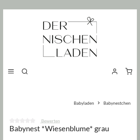
nhalt springen
Waren
Babyladen
Babynestchen
Bewerten
Babynest *Wiesenblume* grau
Durchschnittliche Bewertung von 0 von 5 Sternen