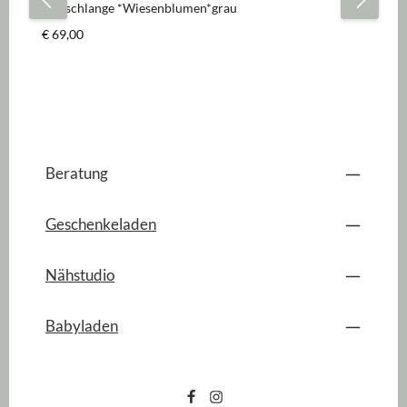
Bettschlange *Wiesenblumen*grau
Ba
Regulärer Preis:
Re
€ 69,00
€ 
Beratung
Geschenkeladen
Nähstudio
Babyladen