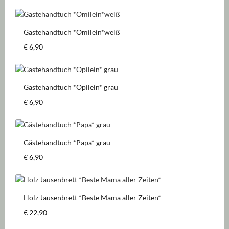
Gästehandtuch *Omilein*weiß
Regulärer Preis:
€ 6,90
Gästehandtuch *Opilein* grau
Regulärer Preis:
€ 6,90
Gästehandtuch *Papa* grau
Regulärer Preis:
€ 6,90
Holz Jausenbrett *Beste Mama aller Zeiten*
Regulärer Preis:
€ 22,90