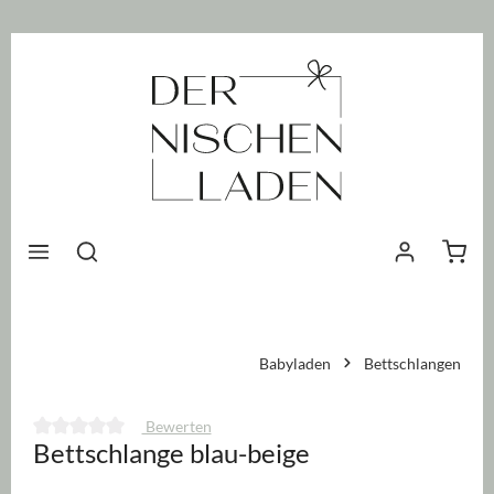
nhalt springen
Waren
Babyladen
Bettschlangen
Bewerten
Bettschlange blau-beige
Durchschnittliche Bewertung von 0 von 5 Sternen