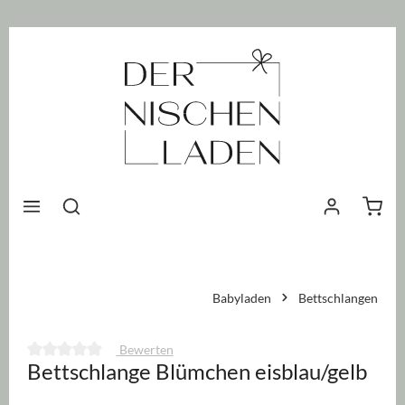
nhalt springen
Waren
Babyladen
Bettschlangen
Bewerten
Bettschlange Blümchen eisblau/gelb
Durchschnittliche Bewertung von 0 von 5 Sternen