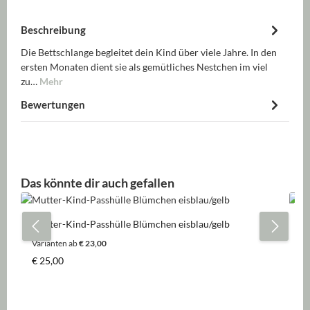
Beschreibung
Die Bettschlange begleitet dein Kind über viele Jahre. In den
ersten Monaten dient sie als gemütliches Nestchen im viel
zu…
Mehr
Bewertungen
Produktgalerie überspringen
Das könnte dir auch gefallen
Mutter-Kind-Passhülle Blümchen eisblau/gelb
Ki
Varianten ab
€ 23,00
Regulärer Preis:
Re
€ 25,00
€ 