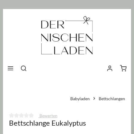
nhalt springen
Waren
Babyladen
Bettschlangen
Bewerten
Bettschlange Eukalyptus
Durchschnittliche Bewertung von 0 von 5 Sternen