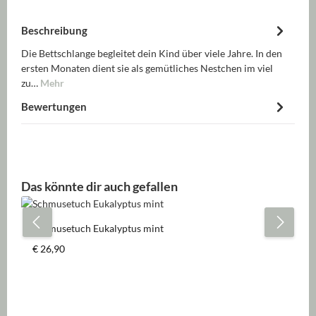
Beschreibung
Die Bettschlange begleitet dein Kind über viele Jahre. In den
ersten Monaten dient sie als gemütliches Nestchen im viel
zu…
Mehr
Bewertungen
Produktgalerie überspringen
Das könnte dir auch gefallen
Schmusetuch Eukalyptus mint
Regulärer Preis:
€ 26,90