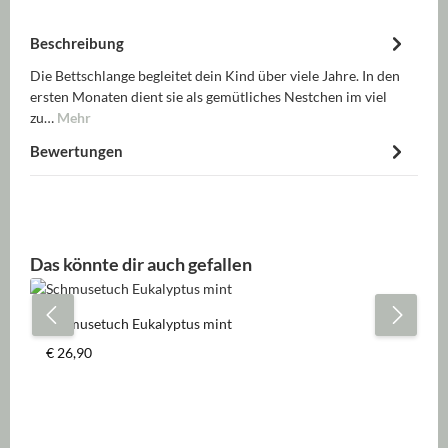
Beschreibung
Die Bettschlange begleitet dein Kind über viele Jahre. In den
ersten Monaten dient sie als gemütliches Nestchen im viel
zu…
Mehr
Bewertungen
Produktgalerie überspringen
Das könnte dir auch gefallen
Schmusetuch Eukalyptus mint
Regulärer Preis:
€ 26,90