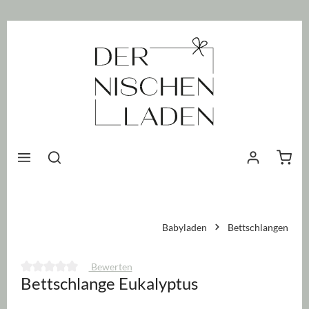
nhalt springen
Waren
Babyladen
Bettschlangen
Bewerten
Bettschlange Eukalyptus
Durchschnittliche Bewertung von 0 von 5 Sternen