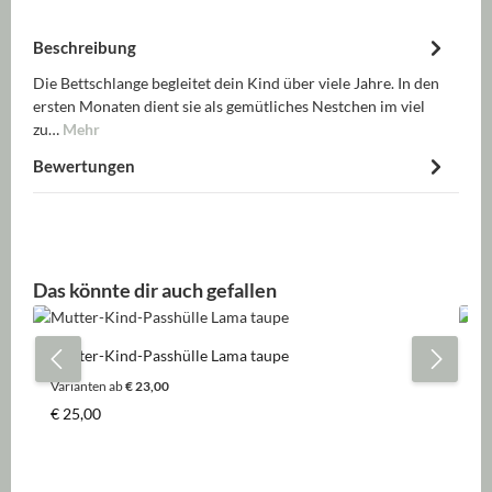
Beschreibung
Die Bettschlange begleitet dein Kind über viele Jahre. In den
ersten Monaten dient sie als gemütliches Nestchen im viel
zu…
Mehr
Bewertungen
Produktgalerie überspringen
Das könnte dir auch gefallen
Mutter-Kind-Passhülle Lama taupe
Ki
Varianten ab
€ 23,00
Regulärer Preis:
Re
€ 25,00
€ 