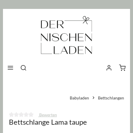
nhalt springen
Waren
Babyladen
Bettschlangen
Bewerten
Bettschlange Lama taupe
Durchschnittliche Bewertung von 0 von 5 Sternen