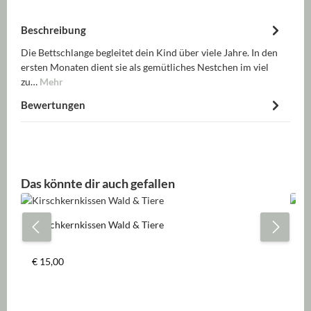
Beschreibung
Die Bettschlange begleitet dein Kind über viele Jahre. In den
ersten Monaten dient sie als gemütliches Nestchen im viel
zu…
Mehr
Bewertungen
Produktgalerie überspringen
Das könnte dir auch gefallen
Kirschkernkissen Wald & Tiere
Mu
Va
Regulärer Preis:
Re
€ 15,00
€ 