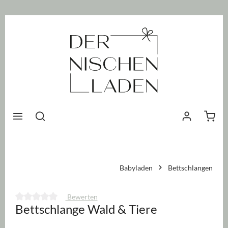
nhalt springen
Waren
Babyladen
Bettschlangen
Bewerten
Bettschlange Wald & Tiere
Durchschnittliche Bewertung von 0 von 5 Sternen