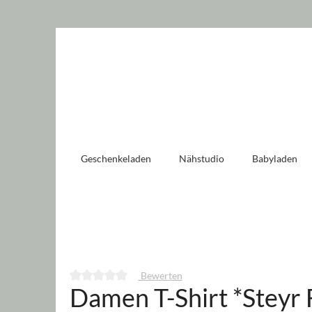
 springen
Zur Hauptnavigation springen
Geschenkeladen
Nähstudio
Babyladen
Bewerten
Damen T-Shirt *Steyr
Durchschnittliche Bewertung von 0 von 5 Sternen