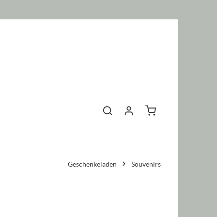
Warenkorb enthält 0 P
Geschenkeladen
Souvenirs