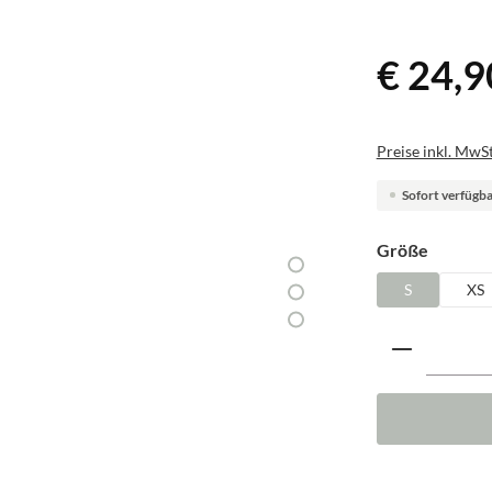
€ 24,9
Preise inkl. MwSt
Sofort verfügbar
auswäh
Größe
S
XS
Produkt A