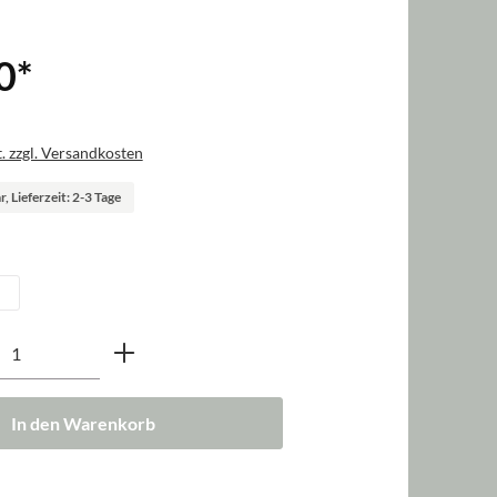
0
*
. zzgl. Versandkosten
, Lieferzeit: 2-3 Tage
len
nzahl: Gib den gewünschten Wert ein oder b
In den Warenkorb