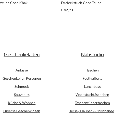
kstuch Coco Khaki
Dreieckstuch Coco Taupe
er Preis:
Regulärer Preis:
€ 42,90
schten Wert ein oder benutze die Schaltfl
odukt Anzahl: Gib den gewünschten Wert ein
Produkt Anzahl: G
Geschenkeladen
Nähstudio
Anlässe
Taschen
Geschenke für Personen
Festivalbags
Schmuck
Lunchbags
Souvenirs
Wachstuchtäschchen
Küche & Wohnen
Taschentüchertaschen
Diverse Geschenkideen
Jersey Hauben & Stirnbände