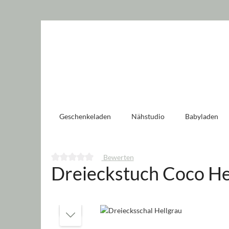
 springen
Zur Hauptnavigation springen
Geschenkeladen
Nähstudio
Babyladen
Bewerten
Dreieckstuch Coco He
Durchschnittliche Bewertung von 0 von 5 Sternen
Bildergalerie überspringen