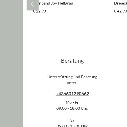
Stirnband Joy Hellgrau
Dreiec
Regulärer Preis:
Regulär
€ 22,90
€ 42,90
Produkt Anzahl: Gib den gewün
Pr
Beratung
Unterstützung und Beratung
unter:
+436601290662
Mo - Fr
09:00 - 18:00 Uhr,
Sa
09:00 - 13:00 Uhr