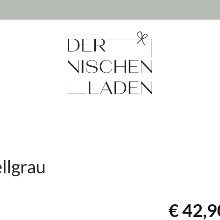
llgrau
€ 42,9