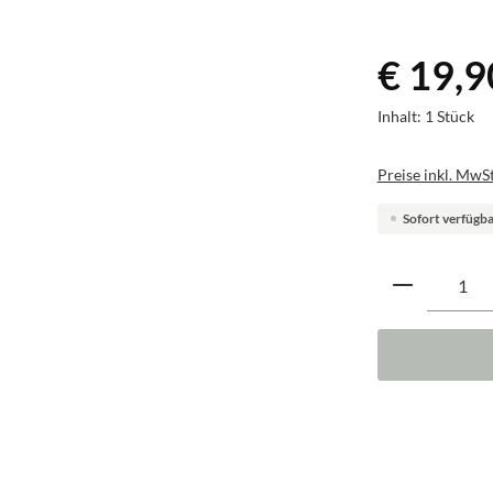
€ 19,9
Inhalt:
1 Stück
Preise inkl. MwSt
Sofort verfügbar
Produkt A