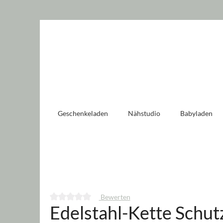
 springen
Zur Hauptnavigation springen
Geschenkeladen
Nähstudio
Babyladen
Bewerten
Edelstahl-Kette Schut
Durchschnittliche Bewertung von 0 von 5 Sternen