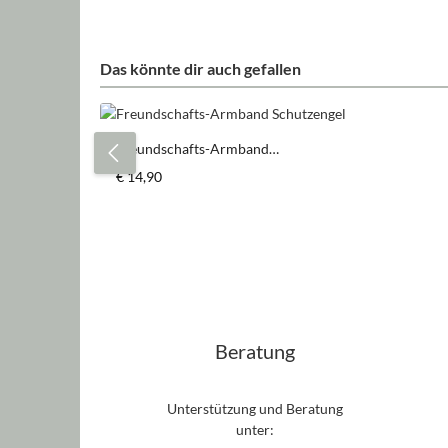
Das könnte dir auch gefallen
Produktgalerie überspringen
Freundschafts-Armband
Schutzengel
Regulärer Preis:
€ 14,90
Produkt Anzahl: Gib den gewün
Stück
Beratung
Unterstützung und Beratung
unter: