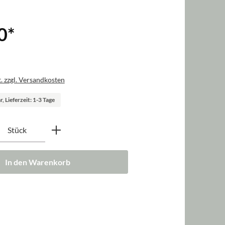
0
*
. zzgl. Versandkosten
, Lieferzeit: 1-3 Tage
nzahl: Gib den gewünschten Wert ein oder b
Stück
In den Warenkorb