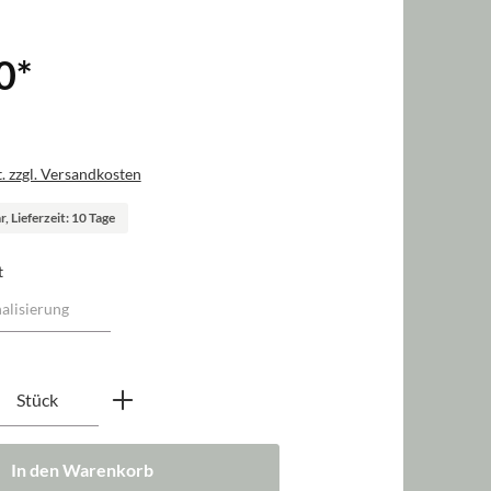
0
*
. zzgl. Versandkosten
, Lieferzeit: 10 Tage
t
nzahl: Gib den gewünschten Wert ein oder b
Stück
In den Warenkorb