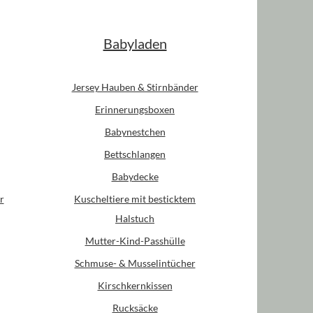
Babyladen
Jersey Hauben & Stirnbänder
Erinnerungsboxen
Babynestchen
Bettschlangen
Babydecke
r
Kuscheltiere mit besticktem
Halstuch
Mutter-Kind-Passhülle
Schmuse- & Musselintücher
Kirschkernkissen
Rucksäcke