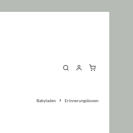
Warenkorb enthält 0 P
Babyladen
Erinnerungsboxen