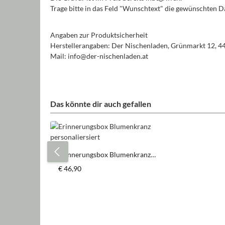
Trage bitte in das Feld "Wunschtext" die gewünschten D
Angaben zur Produktsicherheit
Herstellerangaben: Der Nischenladen, Grünmarkt 12, 4
Mail: info@der-nischenladen.at
Das könnte dir auch gefallen
Produktgalerie überspringen
Erinnerungsbox Blumenkranz
personaliersiert
Regulärer Preis:
€ 46,90
Produkt Anzahl: Gib den gewün
Stück