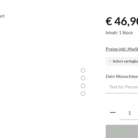
€ 46,9
Inhalt:
1 Stück
Preise inkl. MwSt
Sofort verfügbar
Dein Wunschtex
Produkt A