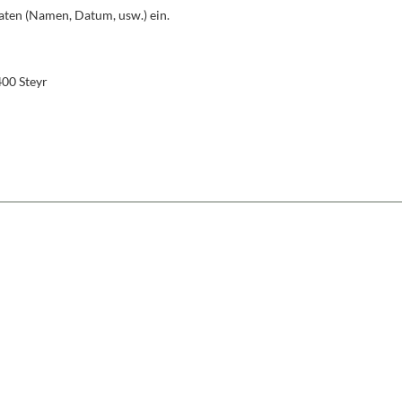
aten (Namen, Datum, usw.) ein.
400 Steyr
schten Wert ein oder benutze die Schaltfl