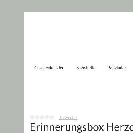
 springen
Zur Hauptnavigation springen
Geschenkeladen
Nähstudio
Babyladen
Bewerten
Erinnerungsbox Herzc
Durchschnittliche Bewertung von 0 von 5 Sternen