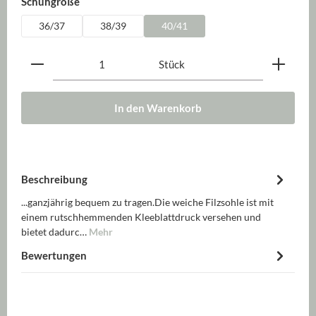
auswählen
Schuhgröße
36/37
38/39
40/41
Produkt Anzahl: Gib den gewünschten Wert ein oder be
Stück
In den Warenkorb
Beschreibung
...ganzjährig bequem zu tragen.Die weiche Filzsohle ist mit
einem rutschhemmenden Kleeblattdruck versehen und
bietet dadurc…
Mehr
Bewertungen