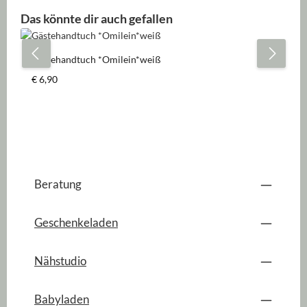
Produktgalerie überspringen
Das könnte dir auch gefallen
Gästehandtuch *Omilein*weiß
Regulärer Preis:
€ 6,90
Beratung
Geschenkeladen
Nähstudio
Babyladen