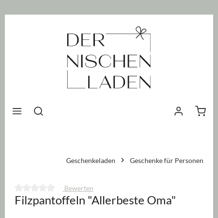
nhalt springen
Waren
Geschenkeladen
Geschenke für Personen
Bewerten
Filzpantoffeln "Allerbeste Oma"
Durchschnittliche Bewertung von 0 von 5 Sternen