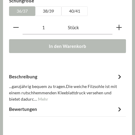
auswählen
Schuhgröße
36/37
38/39
40/41
Produkt Anzahl: Gib den gewünschten Wert ein oder be
Stück
In den Warenkorb
Beschreibung
...ganzjährig bequem zu tragen.Die weiche Filzsohle ist mit
einem rutschhemmenden Kleeblattdruck versehen und
bietet dadurc…
Mehr
Bewertungen