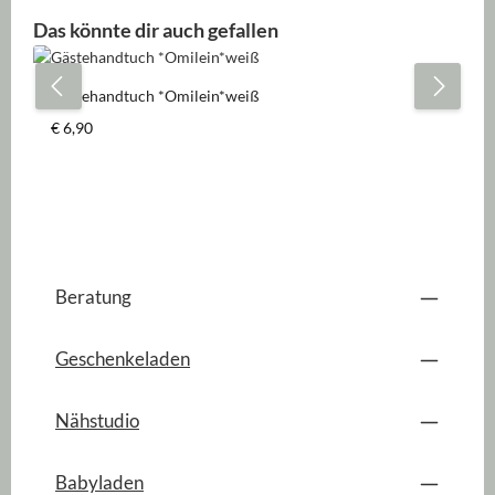
Produktgalerie überspringen
Das könnte dir auch gefallen
Gästehandtuch *Omilein*weiß
Regulärer Preis:
€ 6,90
Beratung
Geschenkeladen
Nähstudio
Babyladen