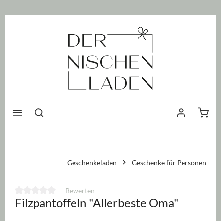
nhalt springen
Waren
Geschenkeladen
Geschenke für Personen
Bewerten
Filzpantoffeln "Allerbeste Oma"
Durchschnittliche Bewertung von 0 von 5 Sternen