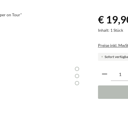
€ 19,9
Inhalt:
1 Stück
Preise inkl. MwSt
Sofort verfügbar
Produkt A