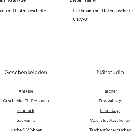
ann mit Holzmanschette
Flachmann mit Holzmanschette
r Papa* Krawatte
"Bester Trainer"
er Preis:
Regulärer Preis:
€ 19,90
schten Wert ein oder benutze die Schaltfl
odukt Anzahl: Gib den gewünschten Wert ein
Produkt Anzahl: G
Stück
Stück
Geschenkeladen
Nähstudio
Anlässe
Taschen
Geschenke für Personen
Festivalbags
Schmuck
Lunchbags
Souvenirs
Wachstuchtäschchen
Küche & Wohnen
Taschentüchertaschen