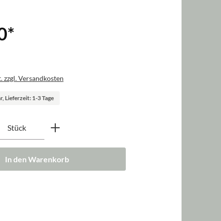
0
*
. zzgl. Versandkosten
, Lieferzeit: 1-3 Tage
nzahl: Gib den gewünschten Wert ein oder b
Stück
In den Warenkorb