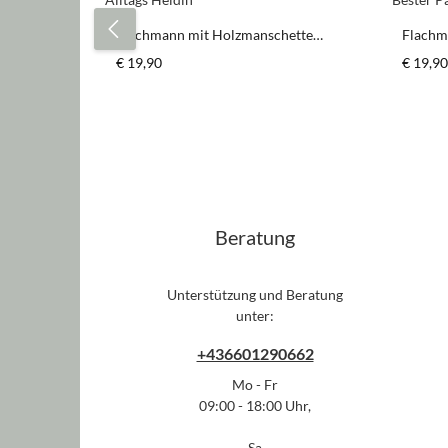
Flachmann mit Holzmanschette
Flachm
"Alltags Heldin"
"Beste
Regulärer Preis:
Regulär
€ 19,90
€ 19,90
Produkt Anzahl: Gib den gewün
Pr
Stück
Beratung
Unterstützung und Beratung
unter:
+436601290662
Mo - Fr
09:00 - 18:00 Uhr,
Sa