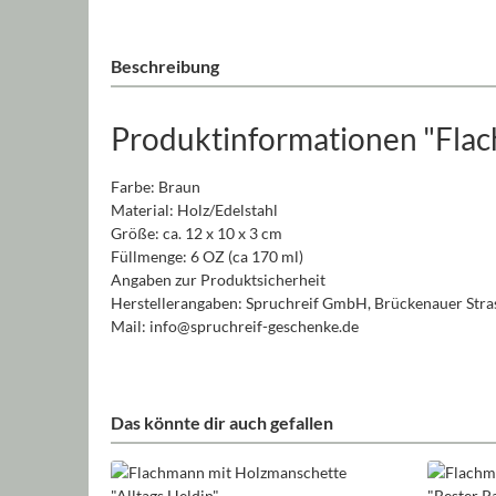
Beschreibung
Produktinformationen "Fla
Farbe: Braun
Material: Holz/Edelstahl
Größe: ca. 12 x 10 x 3 cm
Füllmenge: 6 OZ (ca 170 ml)
Angaben zur Produktsicherheit
Herstellerangaben: Spruchreif GmbH, Brückenauer Stras
Mail: info@spruchreif-geschenke.de
Das könnte dir auch gefallen
Produktgalerie überspringen