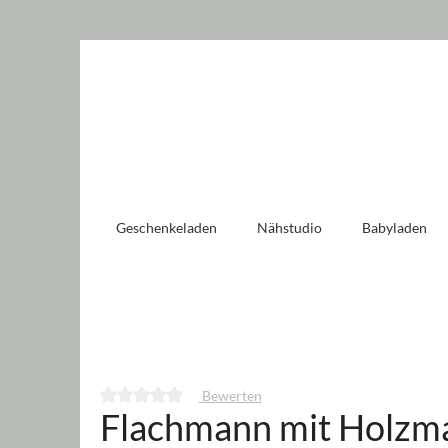
 springen
Zur Hauptnavigation springen
Geschenkeladen
Nähstudio
Babyladen
Bewerten
Flachmann mit Holzma
Durchschnittliche Bewertung von 0 von 5 Sternen