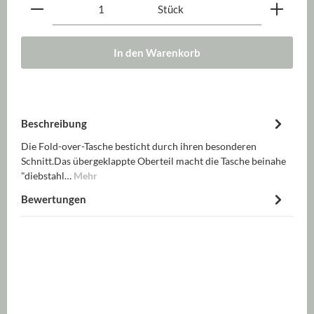
Produkt Anzahl: Gib den gewünschten Wert ein oder be
Stück
In den Warenkorb
Beschreibung
Die Fold-over-Tasche besticht durch ihren besonderen
Schnitt.Das übergeklappte Oberteil macht die Tasche beinahe
"diebstahl…
Mehr
Bewertungen