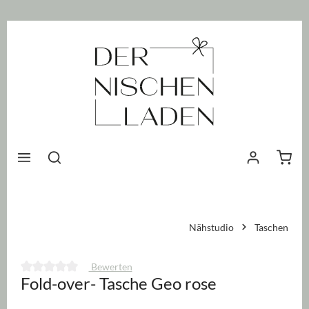
nhalt springen
Waren
Nähstudio
Taschen
Bewerten
Fold-over- Tasche Geo rose
Durchschnittliche Bewertung von 0 von 5 Sternen