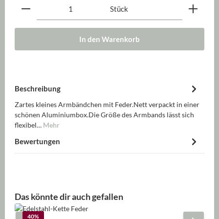
Produkt Anzahl: Gib den gewünschten Wert ein oder be
Stück
In den Warenkorb
Beschreibung
Zartes kleines Armbändchen mit Feder.Nett verpackt in einer
schönen Aluminiumbox.Die Größe des Armbands lässt sich
flexibel…
Mehr
Bewertungen
Produktgalerie überspringen
Das könnte dir auch gefallen
40
%