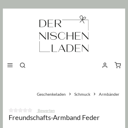
nhalt springen
Waren
Geschenkeladen
Schmuck
Armbänder
Bewerten
Freundschafts-Armband Feder
Durchschnittliche Bewertung von 0 von 5 Sternen