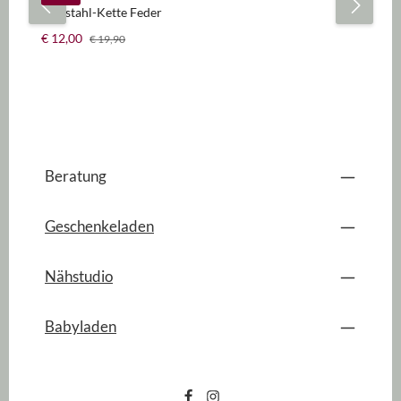
Edelstahl-Kette Feder
Verkaufspreis:
Regulärer Preis:
€ 12,00
€ 19,90
Beratung
Geschenkeladen
Nähstudio
Babyladen