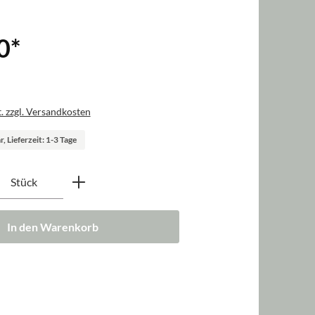
0
*
. zzgl. Versandkosten
, Lieferzeit: 1-3 Tage
nzahl: Gib den gewünschten Wert ein oder b
Stück
In den Warenkorb