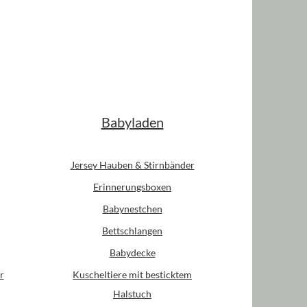
Babyladen
Jersey Hauben & Stirnbänder
Erinnerungsboxen
Babynestchen
Bettschlangen
Babydecke
r
Kuscheltiere mit besticktem
Halstuch