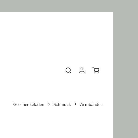
Warenkorb enthält 0 P
Geschenkeladen
Schmuck
Armbänder