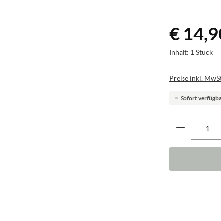
€ 14,9
Inhalt:
1 Stück
Preise inkl. MwSt
Sofort verfügbar
Produkt A