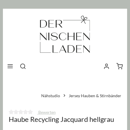
nhalt springen
Waren
Nähstudio
Jersey Hauben & Stirnbänder
Bewerten
Haube Recycling Jacquard hellgrau
Durchschnittliche Bewertung von 0 von 5 Sternen