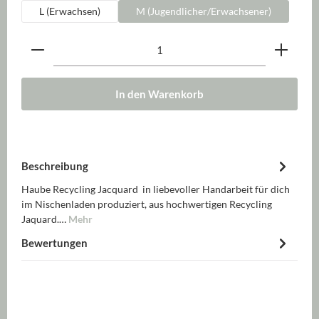
L (Erwachsen)
M (Jugendlicher/Erwachsener)
Produkt Anzahl: Gib den gewünschten Wert ein oder be
In den Warenkorb
Beschreibung
Haube Recycling Jacquard in liebevoller Handarbeit für dich
im Nischenladen produziert, aus hochwertigen Recycling
Jaquard.…
Mehr
Bewertungen