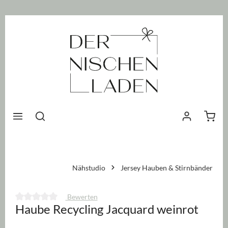
nhalt springen
Waren
Nähstudio
Jersey Hauben & Stirnbänder
Bewerten
Haube Recycling Jacquard weinrot
Durchschnittliche Bewertung von 0 von 5 Sternen