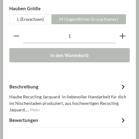
auswählen
Hauben Größe
L (Erwachsen)
M (Jugendlicher/Erwachsener)
Produkt Anzahl: Gib den gewünschten Wert ein oder be
In den Warenkorb
Beschreibung
Haube Recycling Jacquard in liebevoller Handarbeit für dich
im Nischenladen produziert, aus hochwertigen Recycling
Jaquard.…
Mehr
Bewertungen