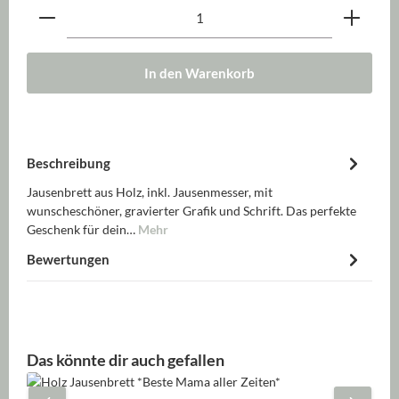
Produkt Anzahl: Gib den gewünschten Wert ein oder be
In den Warenkorb
Beschreibung
Jausenbrett aus Holz, inkl. Jausenmesser, mit
wunscheschöner, gravierter Grafik und Schrift. Das perfekte
Geschenk für dein…
Mehr
Bewertungen
Produktgalerie überspringen
Das könnte dir auch gefallen