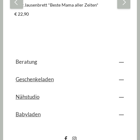
Holz Jausenbrett *Beste Mama aller Zeiten*
Regulärer Preis:
€ 22,90
Beratung
Geschenkeladen
Nähstudio
Babyladen