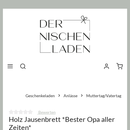
nhalt springen
Waren
Geschenkeladen
Anlässe
Muttertag/Vatertag
Bewerten
Holz Jausenbrett *Bester Opa aller
Durchschnittliche Bewertung von 0 von 5 Sternen
Zeiten*