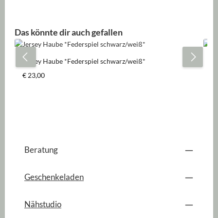
Produktgalerie überspringen
Das könnte dir auch gefallen
Jersey Haube *Federspiel schwarz/weiß*
Je
Regulärer Preis:
Re
€ 23,00
€ 
Beratung
Geschenkeladen
Nähstudio