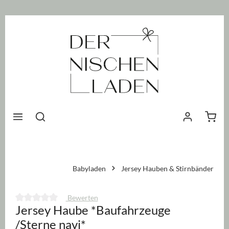
nhalt springen
Waren
Babyladen
Jersey Hauben & Stirnbänder
Bewerten
Jersey Haube *Baufahrzeuge
Durchschnittliche Bewertung von 0 von 5 Sternen
/Sterne navi*