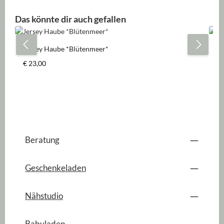
Produktgalerie überspringen
Das könnte dir auch gefallen
Jersey Haube *Blütenmeer*
Je
Regulärer Preis:
Re
€ 23,00
€ 
Beratung
Geschenkeladen
Nähstudio
Babyladen