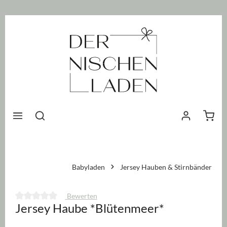
nhalt springen
Waren
Babyladen
Jersey Hauben & Stirnbänder
Bewerten
Jersey Haube *Blütenmeer*
Durchschnittliche Bewertung von 0 von 5 Sternen