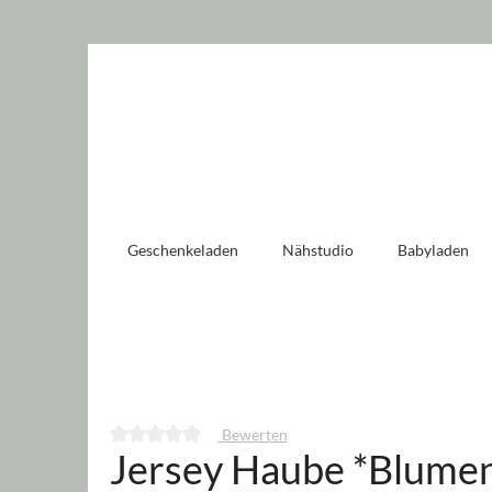
 springen
Zur Hauptnavigation springen
Geschenkeladen
Nähstudio
Babyladen
Bewerten
Jersey Haube *Blumen
Durchschnittliche Bewertung von 0 von 5 Sternen