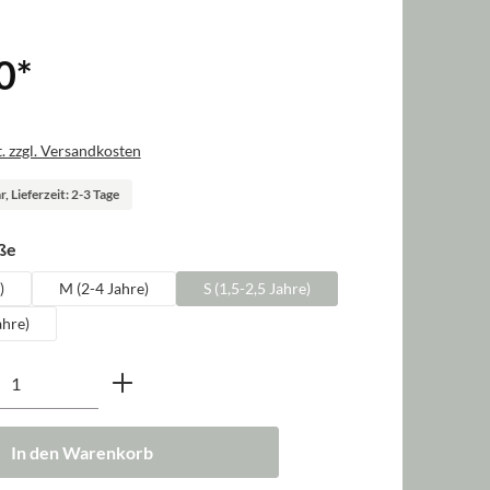
0
*
. zzgl. Versandkosten
, Lieferzeit: 2-3 Tage
auswählen
ße
)
M (2-4 Jahre)
S (1,5-2,5 Jahre)
ahre)
nzahl: Gib den gewünschten Wert ein oder b
In den Warenkorb