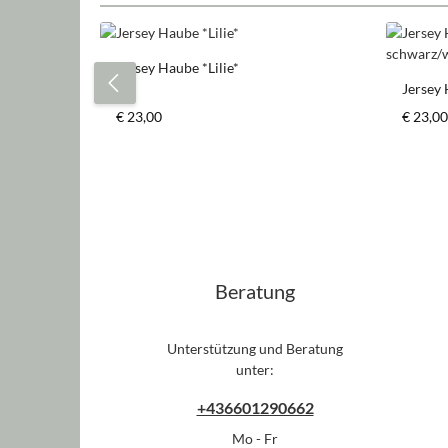
Produktgalerie überspringen
Jersey Haube *Lilie*
Jersey 
schwar
Regulärer Preis:
Regulär
€ 23,00
€ 23,00
Beratung
Unterstützung und Beratung
unter:
+436601290662
Mo - Fr