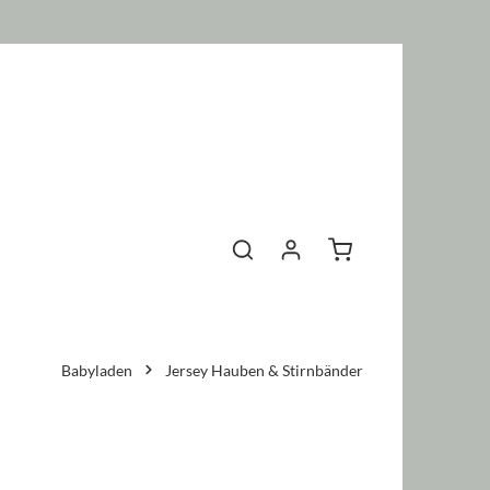
Warenkorb enthält 0 P
Babyladen
Jersey Hauben & Stirnbänder