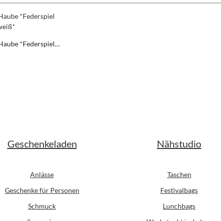
Haube *Federspiel
z/weiß*
er Preis:
Geschenkeladen
Nähstudio
Anlässe
Taschen
Geschenke für Personen
Festivalbags
Schmuck
Lunchbags