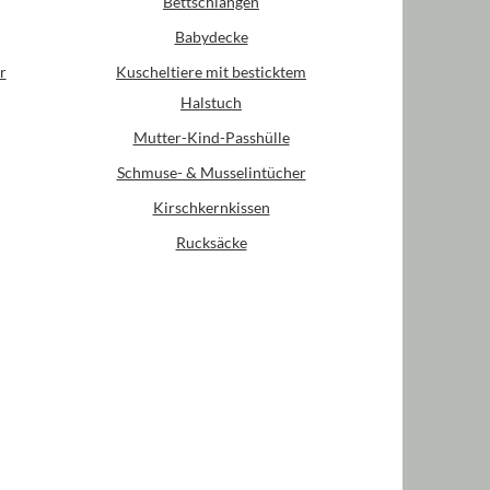
Bettschlangen
Babydecke
r
Kuscheltiere mit besticktem
Halstuch
Mutter-Kind-Passhülle
Schmuse- & Musselintücher
Kirschkernkissen
Rucksäcke