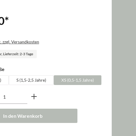
0
*
. zzgl. Versandkosten
, Lieferzeit: 2-3 Tage
auswählen
ße
)
S (1,5-2,5 Jahre)
XS (0,5-1,5 Jahre)
nzahl: Gib den gewünschten Wert ein oder b
In den Warenkorb