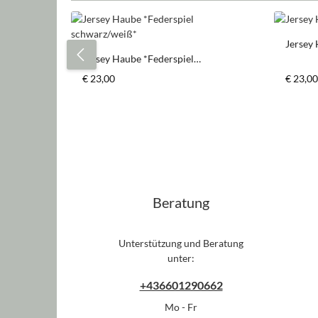
Produktgalerie überspringen
Jersey 
Jersey Haube *Federspiel
schwarz/weiß*
Regulärer Preis:
Regulär
€ 23,00
€ 23,00
Beratung
Unterstützung und Beratung
unter:
+436601290662
Mo - Fr