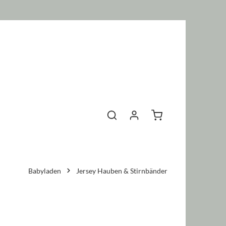
Warenkorb enthält 0 P
Babyladen
Jersey Hauben & Stirnbänder