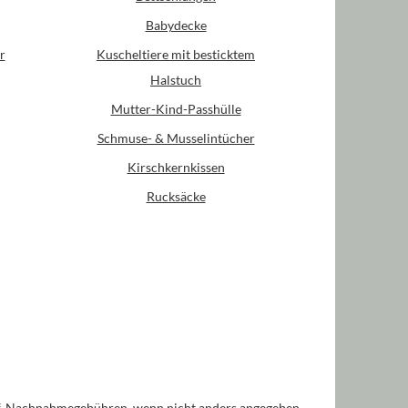
Babydecke
r
Kuscheltiere mit besticktem
Halstuch
Mutter-Kind-Passhülle
Schmuse- & Musselintücher
Kirschkernkissen
Rucksäcke
. Nachnahmegebühren, wenn nicht anders angegeben.