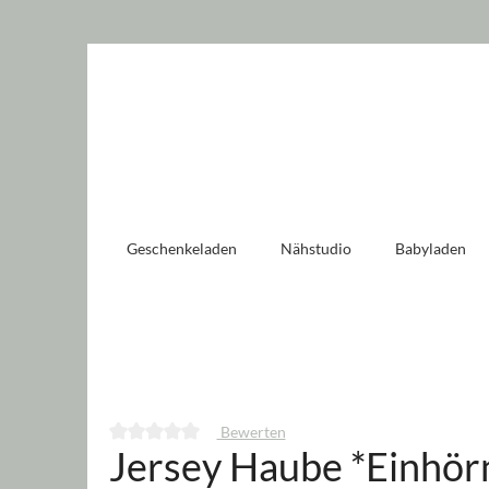
 springen
Zur Hauptnavigation springen
Geschenkeladen
Nähstudio
Babyladen
Bewerten
Jersey Haube *Einhör
Durchschnittliche Bewertung von 0 von 5 Sternen