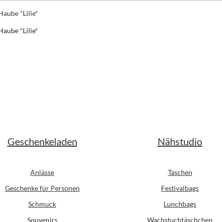
Haube *Lilie*
er Preis:
Geschenkeladen
Nähstudio
Anlässe
Taschen
Geschenke für Personen
Festivalbags
Schmuck
Lunchbags
Souvenirs
Wachstuchtäschchen