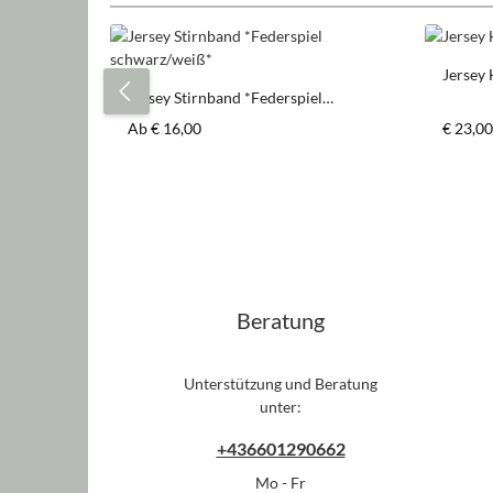
Produktgalerie überspringen
Jersey
Jersey Stirnband *Federspiel
schwarz/weiß*
Regulärer Preis:
Regulär
Ab
€ 16,00
€ 23,00
Beratung
Unterstützung und Beratung
unter:
+436601290662
Mo - Fr