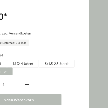
0
*
. zzgl. Versandkosten
, Lieferzeit: 2-3 Tage
auswählen
ße
)
M (2-4 Jahre)
S (1,5-2,5 Jahre)
ahre)
nzahl: Gib den gewünschten Wert ein oder b
In den Warenkorb