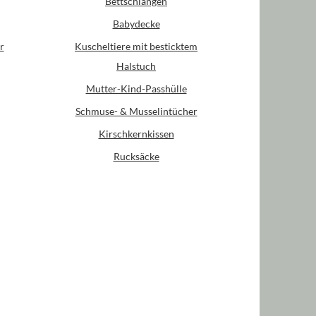
Bettschlangen
Babydecke
r
Kuscheltiere mit besticktem
Halstuch
Mutter-Kind-Passhülle
Schmuse- & Musselintücher
Kirschkernkissen
Rucksäcke