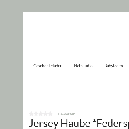
 springen
Zur Hauptnavigation springen
Geschenkeladen
Nähstudio
Babyladen
Bewerten
Jersey Haube *Feders
Durchschnittliche Bewertung von 0 von 5 Sternen