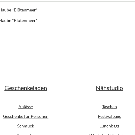
 Haube *Blütenmeer*
er Preis:
Geschenkeladen
Nähstudio
Anlässe
Taschen
Geschenke für Personen
Festivalbags
Schmuck
Lunchbags