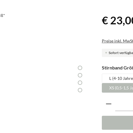
€ 23,0
Preise inkl. MwSt
Sofort verfügbar
Stirnband Grö
L (4-10 Jahre
XS (0,5-1,5 J
Produkt A