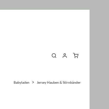
Warenkorb enthält 0 P
Babyladen
Jersey Hauben & Stirnbänder