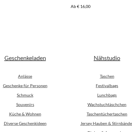
er Preis:
Regulärer Preis:
Ab
€ 16,00
Geschenkeladen
Nähstudio
Anlässe
Taschen
Geschenke für Personen
Festivalbags
Schmuck
Lunchbags
Souvenirs
Wachstuchtäschchen
Küche & Wohnen
Taschentüchertaschen
Diverse Geschenkideen
Jersey Hauben & Stirnbände