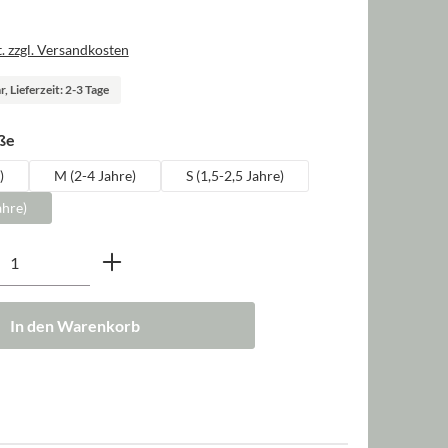
. zzgl. Versandkosten
, Lieferzeit: 2-3 Tage
auswählen
ße
)
M (2-4 Jahre)
S (1,5-2,5 Jahre)
ahre)
nzahl: Gib den gewünschten Wert ein oder b
In den Warenkorb