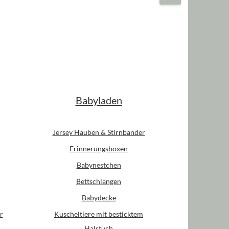
Babyladen
Jersey Hauben & Stirnbänder
Erinnerungsboxen
Babynestchen
Bettschlangen
Babydecke
r
Kuscheltiere mit besticktem
Halstuch