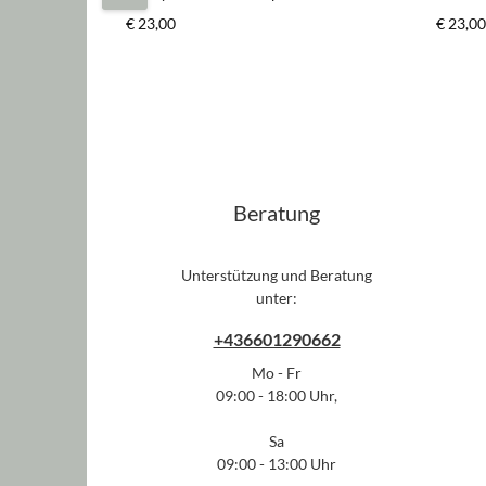
schwarz/weiß*
Regulärer Preis:
Regulär
€ 23,00
€ 23,00
Beratung
Unterstützung und Beratung
unter:
+436601290662
Mo - Fr
09:00 - 18:00 Uhr,
Sa
09:00 - 13:00 Uhr