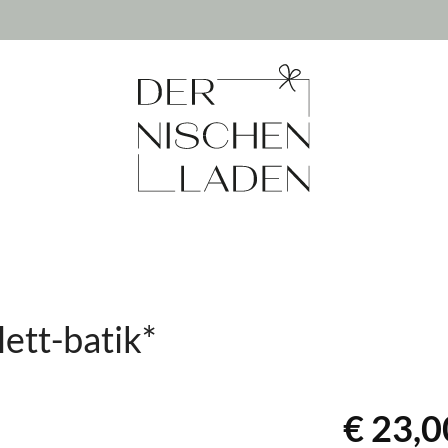
ett-batik*
€ 23,0