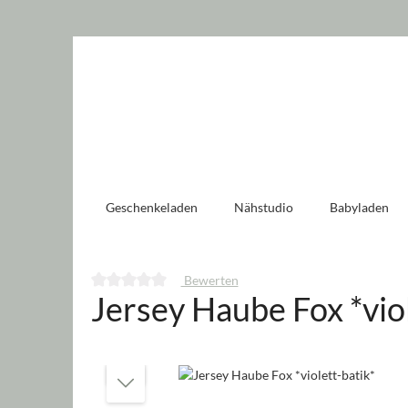
 springen
Zur Hauptnavigation springen
Geschenkeladen
Nähstudio
Babyladen
Bewerten
Jersey Haube Fox *viol
Durchschnittliche Bewertung von 0 von 5 Sternen
Bildergalerie überspringen