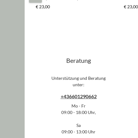
schwarz/weiß*
Regulärer Preis:
Regulär
€ 23,00
€ 23,00
Beratung
Unterstützung und Beratung
unter:
+436601290662
Mo - Fr
09:00 - 18:00 Uhr,
Sa
09:00 - 13:00 Uhr