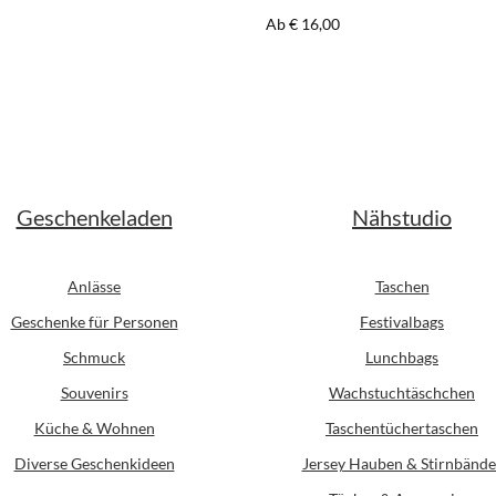
er Preis:
Regulärer Preis:
Ab
€ 16,00
Geschenkeladen
Nähstudio
Anlässe
Taschen
Geschenke für Personen
Festivalbags
Schmuck
Lunchbags
Souvenirs
Wachstuchtäschchen
Küche & Wohnen
Taschentüchertaschen
Diverse Geschenkideen
Jersey Hauben & Stirnbände