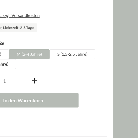
. zzgl. Versandkosten
, Lieferzeit: 2-3 Tage
auswählen
ße
)
M (2-4 Jahre)
S (1,5-2,5 Jahre)
ahre)
nzahl: Gib den gewünschten Wert ein oder b
In den Warenkorb