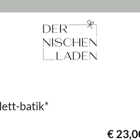
ett-batik*
€ 23,0