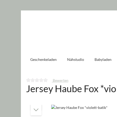
 springen
Zur Hauptnavigation springen
Geschenkeladen
Nähstudio
Babyladen
Bewerten
Jersey Haube Fox *viol
Durchschnittliche Bewertung von 0 von 5 Sternen
Bildergalerie überspringen