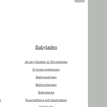
Babyladen
Jersey Hauben & Stirnbänder
Erinnerungsboxen
Babynestchen
Bettschlangen
Babydecke
r
Kuscheltiere mit besticktem
Halstuch