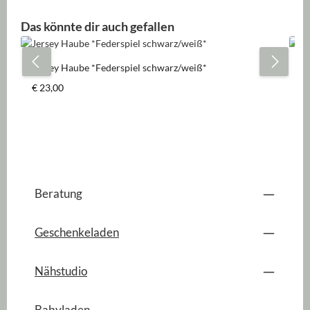
Produktgalerie überspringen
Das könnte dir auch gefallen
Jersey Haube *Federspiel schwarz/weiß*
Je
Regulärer Preis:
Re
€ 23,00
€ 
Beratung
Geschenkeladen
Nähstudio
Babyladen