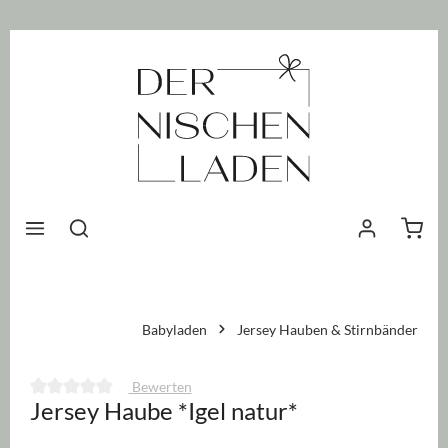
nhalt springen
Waren
Babyladen
Jersey Hauben & Stirnbänder
Bewerten
Jersey Haube *Igel natur*
Durchschnittliche Bewertung von 0 von 5 Sternen