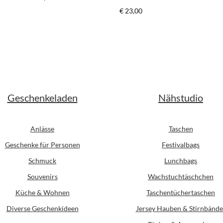
z/weiß*
er Preis:
Regulärer Preis:
€ 23,00
Geschenkeladen
Nähstudio
Anlässe
Taschen
Geschenke für Personen
Festivalbags
Schmuck
Lunchbags
Souvenirs
Wachstuchtäschchen
Küche & Wohnen
Taschentüchertaschen
Diverse Geschenkideen
Jersey Hauben & Stirnbände