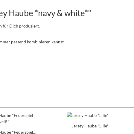
ey Haube *navy & white*"
n für Dich produziert.
 immer passend kombinieren kannst.
Jersey Haube *Lilie*
Haube *Federspiel