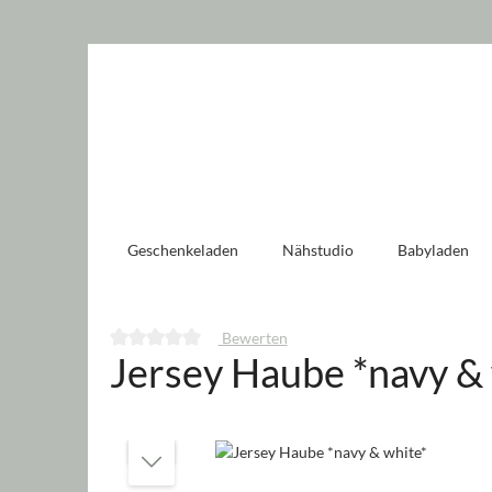
 springen
Zur Hauptnavigation springen
Geschenkeladen
Nähstudio
Babyladen
Bewerten
Jersey Haube *navy &
Durchschnittliche Bewertung von 0 von 5 Sternen
Bildergalerie überspringen