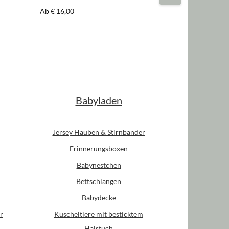
Regulärer Preis:
Ab
€ 16,00
Babyladen
Jersey Hauben & Stirnbänder
Erinnerungsboxen
Babynestchen
Bettschlangen
Babydecke
r
Kuscheltiere mit besticktem
Halstuch