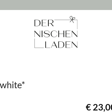
 white*
€ 23,0