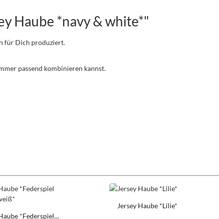
ey Haube *navy & white*"
n für Dich produziert.
 immer passend kombinieren kannst.
Jersey Haube *Lilie*
Haube *Federspiel