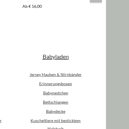
Regulärer Preis:
Ab
€ 16,00
Babyladen
Jersey Hauben & Stirnbänder
Erinnerungsboxen
Babynestchen
Bettschlangen
Babydecke
r
Kuscheltiere mit besticktem
Halstuch