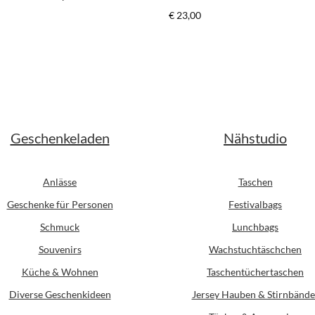
z/weiß*
er Preis:
Regulärer Preis:
€ 23,00
Geschenkeladen
Nähstudio
Anlässe
Taschen
Geschenke für Personen
Festivalbags
Schmuck
Lunchbags
Souvenirs
Wachstuchtäschchen
Küche & Wohnen
Taschentüchertaschen
Diverse Geschenkideen
Jersey Hauben & Stirnbände