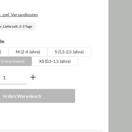
. zzgl. Versandkosten
, Lieferzeit: 2-3 Tage
auswählen
ße
)
M (2-4 Jahre)
S (1,5-2,5 Jahre)
, Erwachsene)
XS (0,5-1,5 Jahre)
nzahl: Gib den gewünschten Wert ein oder b
In den Warenkorb