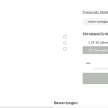
Preise inkl. MwSt
Sofort verfügbar
Stirnband Grö
L (4-10 Jahre
XL (Teenager
Produkt A
Bewertungen