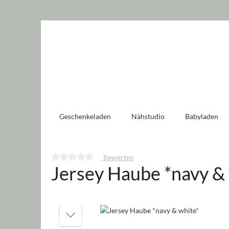
 springen
Zur Hauptnavigation springen
Geschenkeladen
Nähstudio
Babyladen
Bewerten
Jersey Haube *navy &
Durchschnittliche Bewertung von 0 von 5 Sternen
Bildergalerie überspringen