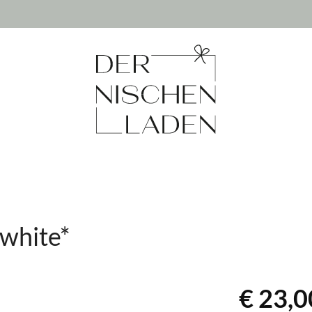
 white*
€ 23,0