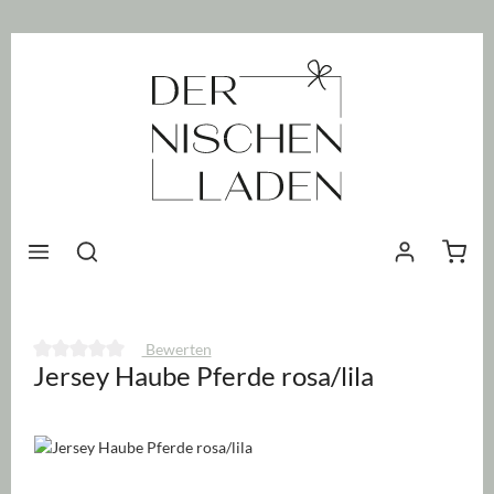
nhalt springen
Waren
Bewerten
Jersey Haube Pferde rosa/lila
Durchschnittliche Bewertung von 0 von 5 Sternen
Bildergalerie überspringen