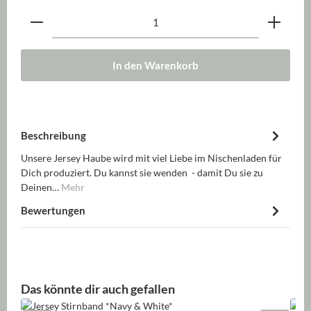
Produkt Anzahl: Gib den gewünschten Wert ein oder be
In den Warenkorb
Beschreibung
Unsere Jersey Haube wird mit viel Liebe im Nischenladen für
Dich produziert. Du kannst sie wenden - damit Du sie zu
Deinen…
Mehr
Bewertungen
Produktgalerie überspringen
Das könnte dir auch gefallen