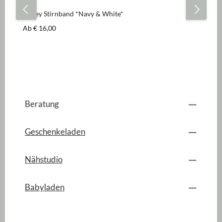
Jersey Stirnband *Navy & White*
Je
Regulärer Preis:
Re
Ab
€ 16,00
A
Beratung
Geschenkeladen
Nähstudio
Babyladen