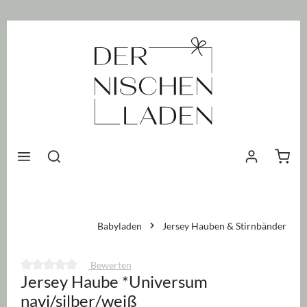
nhalt springen
Waren
Babyladen
Jersey Hauben & Stirnbänder
Bewerten
Jersey Haube *Universum
Durchschnittliche Bewertung von 0 von 5 Sternen
navi/silber/weiß