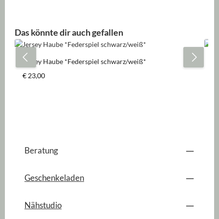
Produktgalerie überspringen
Das könnte dir auch gefallen
Jersey Haube *Federspiel schwarz/weiß*
Je
Regulärer Preis:
Re
€ 23,00
€ 
Beratung
Geschenkeladen
Nähstudio