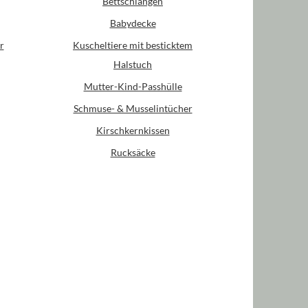
Bettschlangen
Babydecke
r
Kuscheltiere mit besticktem
Halstuch
Mutter-Kind-Passhülle
Schmuse- & Musselintücher
Kirschkernkissen
Rucksäcke