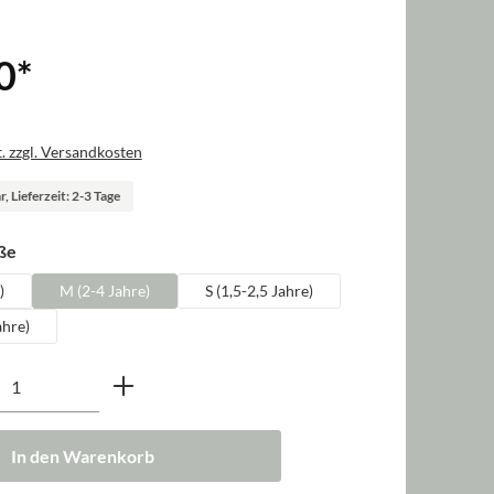
0
*
. zzgl. Versandkosten
, Lieferzeit: 2-3 Tage
auswählen
ße
)
M (2-4 Jahre)
S (1,5-2,5 Jahre)
ahre)
nzahl: Gib den gewünschten Wert ein oder b
In den Warenkorb