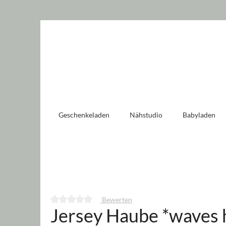
 springen
Zur Hauptnavigation springen
Geschenkeladen
Nähstudio
Babyladen
Bewerten
Jersey Haube *waves 
Durchschnittliche Bewertung von 0 von 5 Sternen