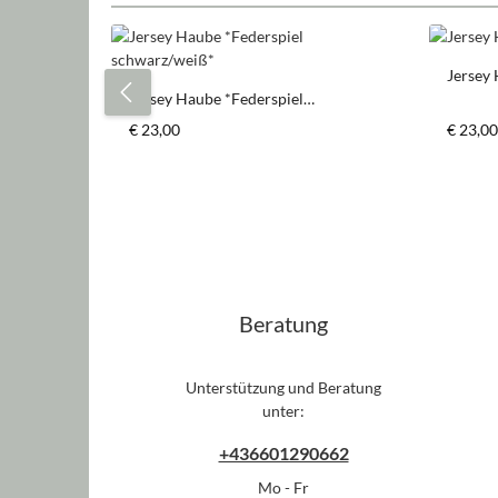
Produktgalerie überspringen
Jersey 
Jersey Haube *Federspiel
schwarz/weiß*
Regulärer Preis:
Regulär
€ 23,00
€ 23,00
Beratung
Unterstützung und Beratung
unter:
+436601290662
Mo - Fr