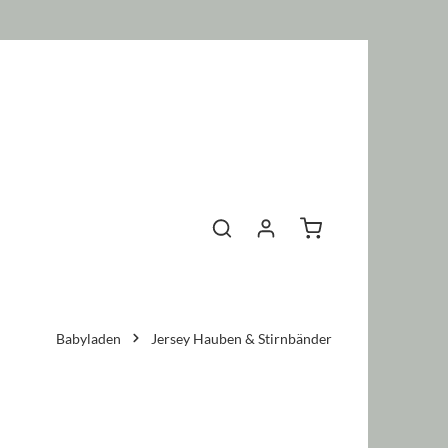
Warenkorb enthält 0 P
Babyladen
Jersey Hauben & Stirnbänder