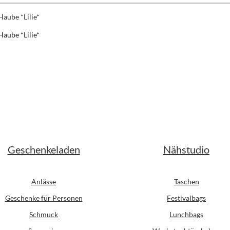
Haube *Lilie*
er Preis:
Geschenkeladen
Nähstudio
Anlässe
Taschen
Geschenke für Personen
Festivalbags
Schmuck
Lunchbags