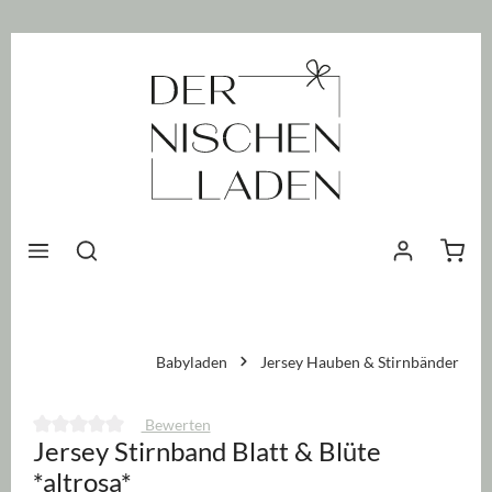
nhalt springen
Waren
Babyladen
Jersey Hauben & Stirnbänder
Bewerten
Jersey Stirnband Blatt & Blüte
Durchschnittliche Bewertung von 0 von 5 Sternen
*altrosa*