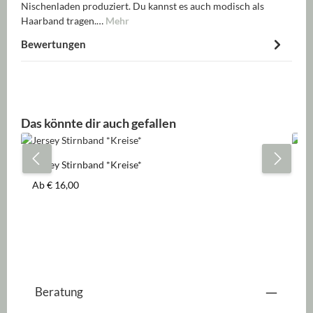
Nischenladen produziert. Du kannst es auch modisch als
Haarband tragen.…
Mehr
Bewertungen
Produktgalerie überspringen
Das könnte dir auch gefallen
Jersey Stirnband *Kreise*
Je
Regulärer Preis:
Re
Ab
€ 16,00
A
Beratung