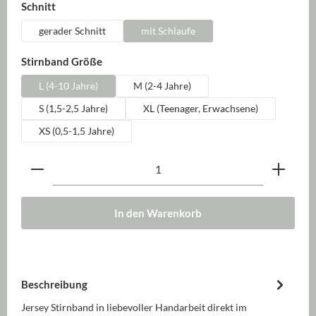
auswählen
Schnitt
gerader Schnitt
mit Schlaufe
auswählen
Stirnband Größe
L (4-10 Jahre)
M (2-4 Jahre)
S (1,5-2,5 Jahre)
XL (Teenager, Erwachsene)
XS (0,5-1,5 Jahre)
Produkt Anzahl: Gib den gewünschten Wert ein oder be
In den Warenkorb
Beschreibung
Jersey Stirnband in liebevoller Handarbeit direkt im