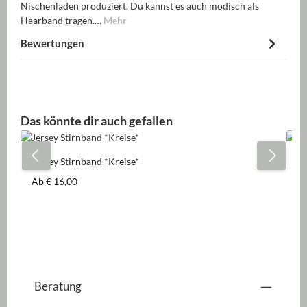
Nischenladen produziert. Du kannst es auch modisch als
Haarband tragen.…
Mehr
Bewertungen
Produktgalerie überspringen
Das könnte dir auch gefallen
Jersey Stirnband *Kreise*
Je
Regulärer Preis:
Re
Ab
€ 16,00
A
Beratung