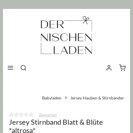
nhalt springen
Waren
Babyladen
Jersey Hauben & Stirnbänder
Bewerten
Jersey Stirnband Blatt & Blüte
Durchschnittliche Bewertung von 0 von 5 Sternen
*altrosa*