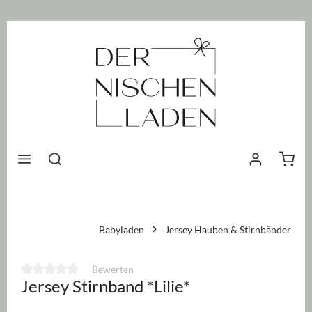
nhalt springen
Waren
Babyladen
Jersey Hauben & Stirnbänder
Bewerten
Jersey Stirnband *Lilie*
Durchschnittliche Bewertung von 0 von 5 Sternen