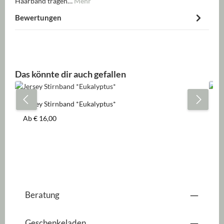
Haarband tragen…
Mehr
Bewertungen
Produktgalerie überspringen
Das könnte dir auch gefallen
Jersey Stirnband *Eukalyptus*
Je
Regulärer Preis:
Re
Ab
€ 16,00
A
Beratung
Geschenkeladen